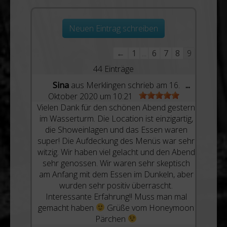
Navigation
←
1
...
6
7
8
9
der
44 Einträge
Gästebuchliste
Diese
Sina
aus
Merklingen
schrieb am
16.
...
Metabox
Oktober 2020
um
10:21
ein-/ausbl
Vielen Dank für den schönen Abend gestern
im Wasserturm. Die Location ist einzigartig,
die Showeinlagen und das Essen waren
super! Die Aufdeckung des Menüs war sehr
witzig. Wir haben viel gelacht und den Abend
sehr genossen. Wir waren sehr skeptisch
am Anfang mit dem Essen im Dunkeln, aber
wurden sehr positiv überrascht.
Interessante Erfahrung!! Muss man mal
gemacht haben
Grüße vom Honeymoon
Pärchen