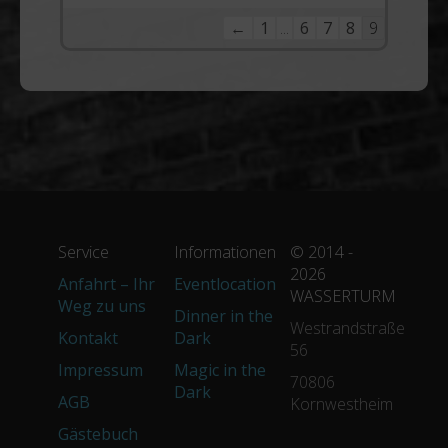
Navigation
←
1
...
6
7
8
9
der
Gästebuchliste
Service
Informationen
© 2014 -
2026
Anfahrt – Ihr
Eventlocation
WASSERTURM
Weg zu uns
Dinner in the
Westrandstraße
Kontakt
Dark
56
Impressum
Magic in the
70806
Dark
AGB
Kornwestheim
Gästebuch